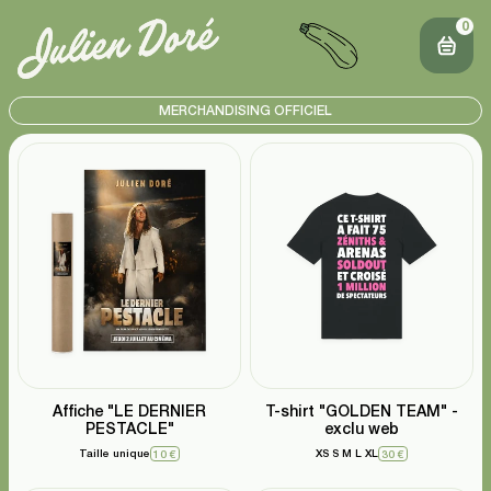
0
MERCHANDISING OFFICIEL
Affiche "LE DERNIER
T-shirt "GOLDEN TEAM" -
PESTACLE"
exclu web
Taille unique
XS
S
M
L
XL
10 €
30 €