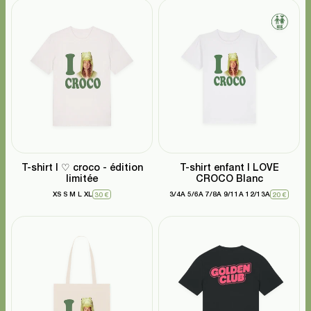
T-shirt I ♡ croco - édition
T-shirt enfant I LOVE
limitée
CROCO Blanc
XS
S
M
L
XL
3/4A
5/6A
7/8A
9/11A
12/13A
30 €
20 €