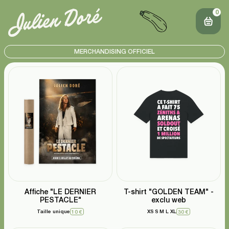
0
MERCHANDISING OFFICIEL
Affiche "LE DERNIER
T-shirt "GOLDEN TEAM" -
PESTACLE"
exclu web
Taille unique
XS
S
M
L
XL
10 €
30 €