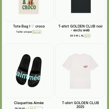
Tote Bag I ♡ croco
T-shirt GOLDEN CLUB noir
- exclu web
Taille unique
Épuisé
XS
S
M
L
XL
30 €
Claquettes Aimée
T-shirt GOLDEN CLUB
2025
38
39
40
41