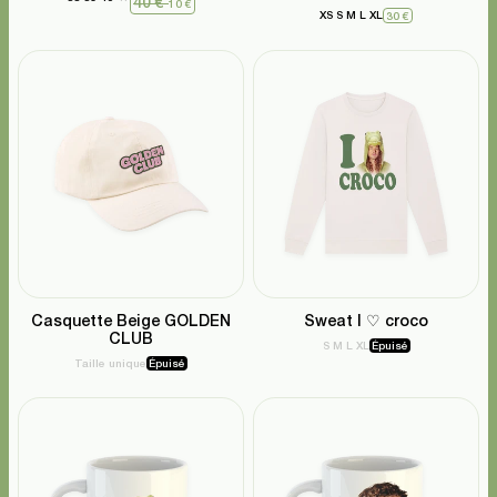
40 €
10 €
XS
S
M
L
XL
30 €
Casquette Beige GOLDEN
Sweat I ♡ croco
CLUB
S
M
L
XL
Épuisé
Taille unique
Épuisé