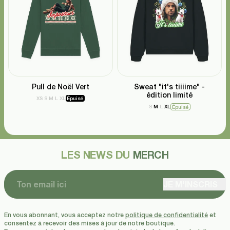
Pull de Noël Vert
Sweat "it's tiiiime" -
édition limité
XS
S
M
L
XL
Épuisé
S
M
L
XL
Épuisé
LES NEWS DU
MERCH
JE M'INSCRIS
En vous abonnant, vous acceptez notre
politique de confidentialité
et
consentez à recevoir des mises à jour de notre boutique.