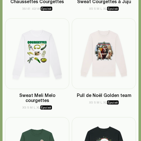
Chaussettes Courgettes
Sweat Courgettes à Juju
36/41
42/46
Épuisé
XS
S
M
L
XL
Épuisé
Sweat Meli Melo
Pull de Noël Golden team
courgettes
XS
S
M
L
XL
Épuisé
XS
S
M
L
XL
Épuisé