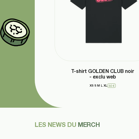
T-shirt GOLDEN CLUB noir
- exclu web
XS
S
M
L
XL
30 €
LES NEWS DU
MERCH