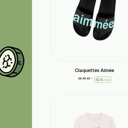
Claquettes Aimée
38
39
40
41
40 €
10 €