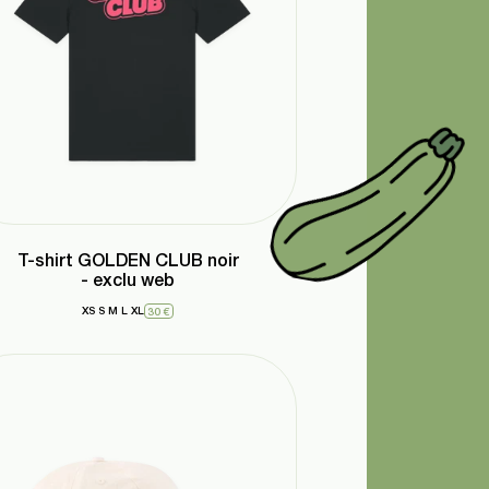
T-shirt GOLDEN CLUB noir
- exclu web
XS
S
M
L
XL
30 €