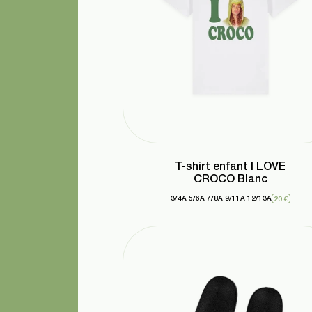
T-shirt enfant I LOVE
CROCO Blanc
3/4A
5/6A
7/8A
9/11A
12/13A
20 €