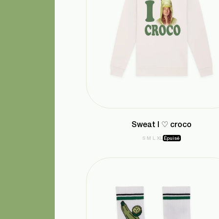
Sweat I ♡ croco
S
M
L
XL
Épuisé