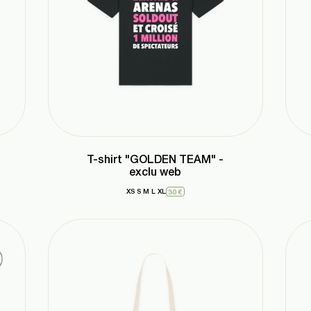
T-shirt "GOLDEN TEAM" -
exclu web
XS
S
M
L
XL
30 €