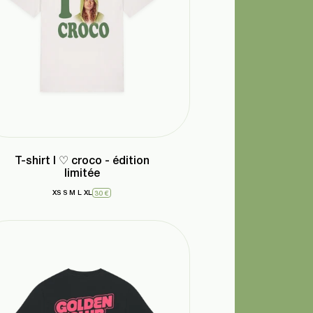
T-shirt I ♡ croco - édition
limitée
XS
S
M
L
XL
30 €