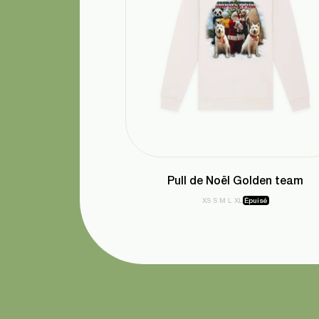
Pull de Noël Golden team
XS
S
M
L
XL
Épuisé