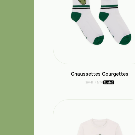
Chaussettes Courgettes
36/41
42/46
Épuisé