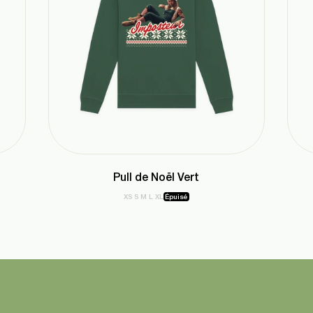
Pull de Noël Vert
XS
S
M
L
XL
Épuisé