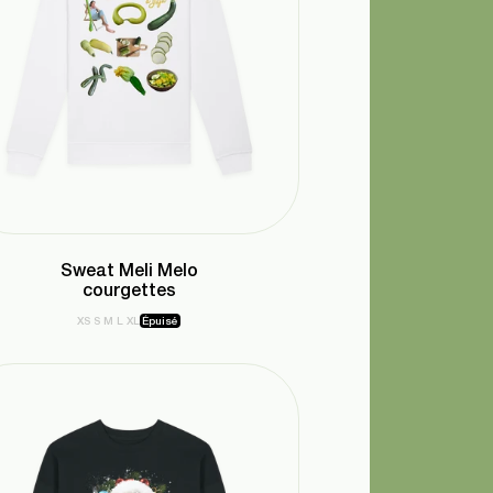
Sweat Meli Melo
courgettes
XS
S
M
L
XL
Épuisé