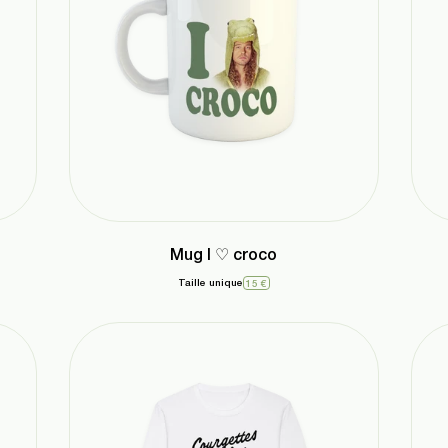
Mug I ♡ croco
Taille unique
15 €