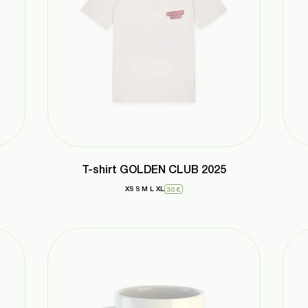
T-shirt GOLDEN CLUB 2025
XS
S
M
L
XL
30 €