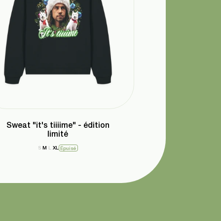
Sweat "it's tiiiime" - édition
limité
S
M
L
XL
Épuisé